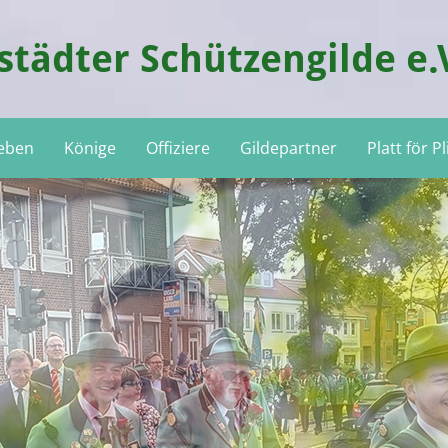
tädter Schützengilde e.
leben
Könige
Offiziere
Gildepartner
Platt för P