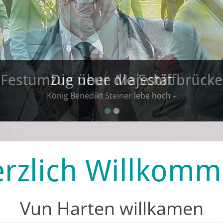
Festumzug über die Schiffbrücke
•
•
rzlich Willkom
Vun Harten willkamen