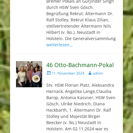
Bremer Pokals an Gurjinder Singh
durch HSW Sven Gösch.
Begrüßung Rekrut: Ältermann Dr.
Ralf Stolley, Rekrut Klaus Zilian,
stellvertretender Ältermann Nils
Hilbert (v. lks.). Neustadt in
Holstein. Die Generalversammlung
weiterlesen…
46 Otto-Bachmann-Pokal
Veröffentlicht
Autor
11. November 2024
admin
am
Stv. HSW Florian Platz, Aleksandra
Harnack, Angelika Lange,Claudia
Barop, Antonia Kassner, HSW Sven
Gösch, Ulrike Niedrich, Diana
Hackbarth, 1. Ältermann Dr. Ralf
Stolley und Majestät Birger
Beecker (v. lks.) Neustadt in
Holstein. Am 02.11.2024 war es