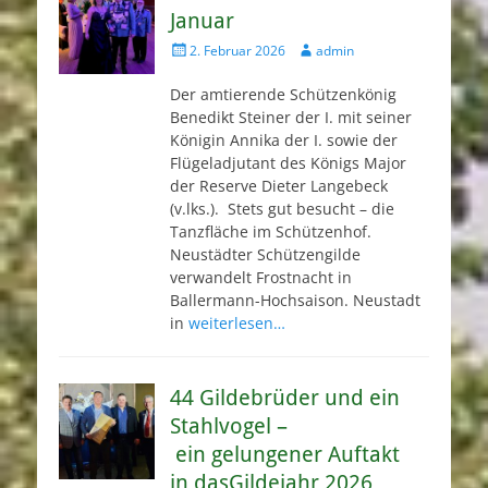
Januar
Veröffentlicht
Autor
2. Februar 2026
admin
am
Der amtierende Schützenkönig
Benedikt Steiner der I. mit seiner
Königin Annika der I. sowie der
Flügeladjutant des Königs Major
der Reserve Dieter Langebeck
(v.lks.). Stets gut besucht – die
Tanzfläche im Schützenhof.
Neustädter Schützengilde
verwandelt Frostnacht in
Ballermann-Hochsaison. Neustadt
in
weiterlesen…
44 Gildebrüder und ein
Stahlvogel –
ein gelungener Auftakt
in dasGildejahr 2026