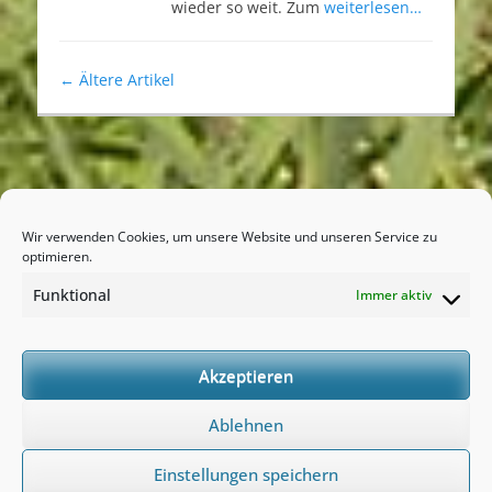
wieder so weit. Zum
weiterlesen…
Artikel-
←
Ältere Artikel
Navigation
Impressum
Wir verwenden Cookies, um unsere Website und unseren Service zu
optimieren.
Datenschutzerklärung
Funktional
Immer aktiv
Akzeptieren
Ablehnen
Einstellungen speichern