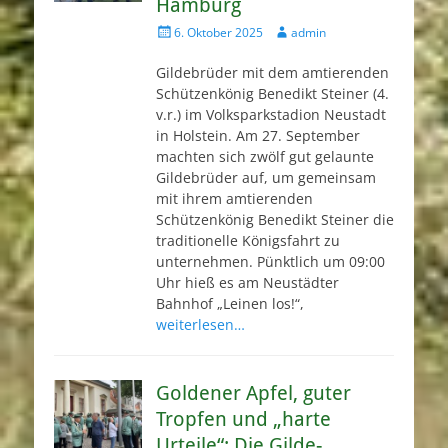
Hamburg
Veröffentlicht
Autor
6. Oktober 2025
admin
am
Gildebrüder mit dem amtierenden
Schützenkönig Benedikt Steiner (4.
v.r.) im Volksparkstadion Neustadt
in Holstein. Am 27. September
machten sich zwölf gut gelaunte
Gildebrüder auf, um gemeinsam
mit ihrem amtierenden
Schützenkönig Benedikt Steiner die
traditionelle Königsfahrt zu
unternehmen. Pünktlich um 09:00
Uhr hieß es am Neustädter
Bahnhof „Leinen los!“,
weiterlesen…
Goldener Apfel, guter
Tropfen und „harte
Urteile“: Die Gilde-