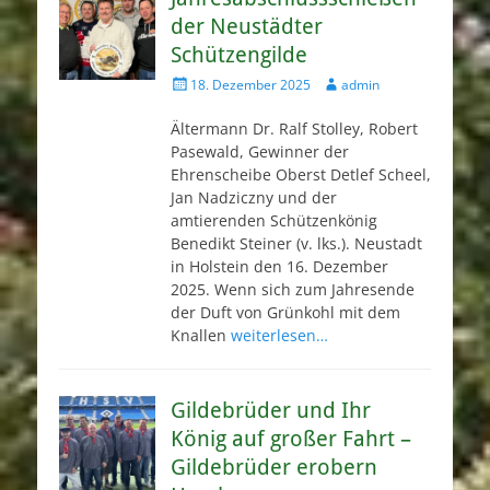
der Neustädter
Schützengilde
Veröffentlicht
Autor
18. Dezember 2025
admin
am
Ältermann Dr. Ralf Stolley, Robert
Pasewald, Gewinner der
Ehrenscheibe Oberst Detlef Scheel,
Jan Nadziczny und der
amtierenden Schützenkönig
Benedikt Steiner (v. lks.). Neustadt
in Holstein den 16. Dezember
2025. Wenn sich zum Jahresende
der Duft von Grünkohl mit dem
Knallen
weiterlesen…
Gildebrüder und Ihr
König auf großer Fahrt –
Gildebrüder erobern